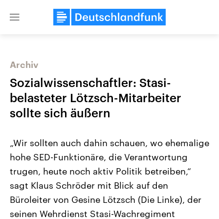
Close
menu
Archiv
Themen
Sozialwissenschaftler: Stasi-
belasteter Lötzsch-Mitarbeiter
sollte sich äußern
„Wir sollten auch dahin schauen, wo ehemalige
hohe SED-Funktionäre, die Verantwortung
trugen, heute noch aktiv Politik betreiben,“
Landtagswahl Sachsen-Anhalt
USA
2026
Aktuelle Beiträge, Analys
sagt Klaus Schröder mit Blick auf den
Alle Informationen
Hintergründe
Sachsen-Anhalt wählt am 6.
Wirtschaftlich und militäri
Büroleiter von Gesine Lötzsch (Die Linke), der
September 2026 einen neuen
gehören die Vereinigten S
Landtag. Seit 2021 wird das
den mächtigsten Ländern 
seinen Wehrdienst Stasi-Wachregiment
Bundesland von einer Koalition aus
mit großem Einfluss auf d