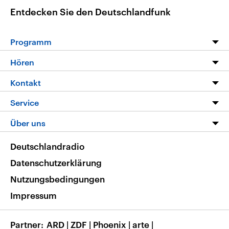
Entdecken Sie den Deutschlandfunk
Programm
Programm
Hören
Alle Sendungen
Livestream
Kontakt
Die Nachrichten
Audios
Hörerservice
Service
Nachrichtenleicht
Podcasts
Social Media
FAQ
Über uns
Neue Beiträge auf dlf.de
Deutschlandfunk App
Newsletter
Deutschlandradio
Themen-Schwerpunkte
Nachrichten App
Deutschlandradio
Veranstaltungen
Presse
Frequenzen
Datenschutzerklärung
Musikliste
Ausbildung und Karriere
Nutzungsbedingungen
RSS
Transparenz
Impressum
Korrekturen
Barrierefreiheit
Partner
ARD
|
ZDF
|
Phoenix
|
arte
|