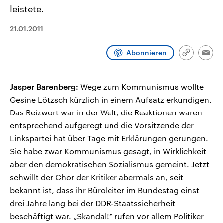
CDU, SPD und FDP regiert.-
aktuelle Weltgeschehen.
leistete.
Umfragen, Prognosen,
Wahlprogramme, aktuelle Berichte
21.01.2011
Sendungen
Programm
Podcasts
und Hintergründe zu den Parteien
und Kandidaten der anstehenden
Wahl.
Abonnieren
Audio-Archiv
Link
Emai
kopieren/te
Jasper Barenberg:
Wege zum Kommunismus wollte
Gesine Lötzsch kürzlich in einem Aufsatz erkundigen.
Das Reizwort war in der Welt, die Reaktionen waren
entsprechend aufgeregt und die Vorsitzende der
Linkspartei hat über Tage mit Erklärungen gerungen.
Sie habe zwar Kommunismus gesagt, in Wirklichkeit
aber den demokratischen Sozialismus gemeint. Jetzt
schwillt der Chor der Kritiker abermals an, seit
bekannt ist, dass ihr Büroleiter im Bundestag einst
drei Jahre lang bei der DDR-Staatssicherheit
beschäftigt war. „Skandal!“ rufen vor allem Politiker