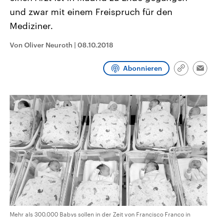
CDU, SPD und FDP regiert.-
aktuelle Weltgeschehen.
und zwar mit einem Freispruch für den
Umfragen, Prognosen,
Wahlprogramme, aktuelle Berichte
Mediziner.
Sendungen
Programm
Podcasts
und Hintergründe zu den Parteien
und Kandidaten der anstehenden
Wahl.
Von Oliver Neuroth
|
08.10.2018
Audio-Archiv
Abonnieren
Link
Emai
kopieren/te
Mehr als 300.000 Babys sollen in der Zeit von Francisco Franco in