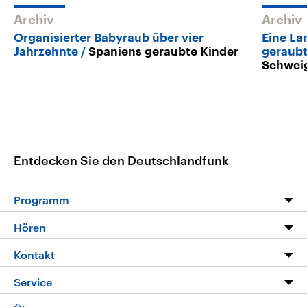
Archiv
Archiv
Organisierter Babyraub über vier
Eine La
Jahrzehnte
Spaniens geraubte Kinder
geraub
Schwei
Entdecken Sie den Deutschlandfunk
Programm
Programm
Hören
Alle Sendungen
Livestream
Kontakt
Die Nachrichten
Audios
Hörerservice
Service
Nachrichtenleicht
Podcasts
Social Media
FAQ