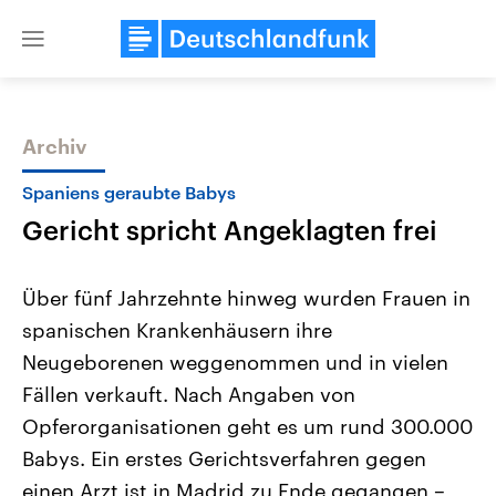
Close
menu
Archiv
Themen
Spaniens geraubte Babys
Gericht spricht Angeklagten frei
Über fünf Jahrzehnte hinweg wurden Frauen in
spanischen Krankenhäusern ihre
Neugeborenen weggenommen und in vielen
Landtagswahl Sachsen-Anhalt
USA
Fällen verkauft. Nach Angaben von
2026
Aktuelle Beiträge, Analys
Alle Informationen
Opferorganisationen geht es um rund 300.000
Hintergründe
Sachsen-Anhalt wählt am 6.
Wirtschaftlich und militäri
Babys. Ein erstes Gerichtsverfahren gegen
September 2026 einen neuen
gehören die Vereinigten S
Landtag. Seit 2021 wird das
den mächtigsten Ländern 
einen Arzt ist in Madrid zu Ende gegangen –
Bundesland von einer Koalition aus
mit großem Einfluss auf d