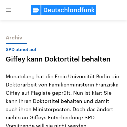
Close
menu
Archiv
Themen
SPD atmet auf
Giffey kann Doktortitel behalten
Monatelang hat die Freie Universität Berlin die
Doktorarbeit von Familienministerin Franziska
Giffey auf Plagiate geprüft. Nun ist klar: Sie
Landtagswahl Sachsen-Anhalt
USA
kann ihren Doktortitel behalten und damit
2026
Aktuelle Beiträge, Analys
Alle Informationen
auch ihren Ministerposten. Doch das ändert
Hintergründe
Sachsen-Anhalt wählt am 6.
Wirtschaftlich und militäri
nichts an Giffeys Entscheidung: SPD-
September 2026 einen neuen
gehören die Vereinigten S
Landtag. Seit 2021 wird das
den mächtigsten Ländern 
Vorsitzende will sie nicht werden.
Bundesland von einer Koalition aus
mit großem Einfluss auf d