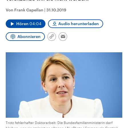
CDU, SPD und FDP regiert.-
aktuelle Weltgeschehen.
Umfragen, Prognosen,
Von Frank Capellan
|
31.10.2019
Wahlprogramme, aktuelle Berichte
Sendungen
Programm
Podcasts
und Hintergründe zu den Parteien
und Kandidaten der anstehenden
Hören
04:04
Audio herunterladen
Wahl.
Audio-Archiv
Abonnieren
Link
Email
kopieren/teilen
Trotz fehlerhafter Doktorarbeit: Die Bundesfamilienministerin darf