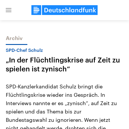
Close
menu
Archiv
Themen
SPD-Chef Schulz
„In der Flüchtlingskrise auf Zeit zu
spielen ist zynisch“
SPD-Kanzlerkandidat Schulz bringt die
Flüchtlingskrise wieder ins Gespräch. In
Landtagswahl Sachsen-Anhalt
USA
Interviews nannte er es „zynisch“, auf Zeit zu
2026
Aktuelle Beiträge, Analys
Alle Informationen
Hintergründe
spielen und das Thema bis zur
Sachsen-Anhalt wählt am 6.
Wirtschaftlich und militäri
September 2026 einen neuen
gehören die Vereinigten S
Bundestagswahl zu ignorieren. Wenn jetzt
Landtag. Seit 2021 wird das
den mächtigsten Ländern 
nicht gehandelt werde, drohten sich die
Bundesland von einer Koalition aus
mit großem Einfluss auf d