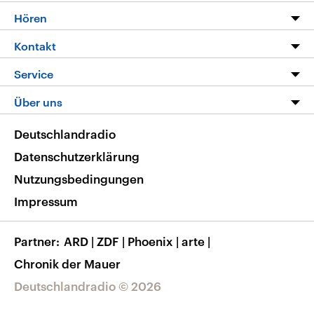
Programm
Hören
Alle Sendungen
Livestream
Kontakt
Die Nachrichten
Audios
Hörerservice
Service
Nachrichtenleicht
Podcasts
Social Media
FAQ
Über uns
Neue Beiträge auf dlf.de
Deutschlandfunk App
Newsletter
Deutschlandradio
Themen-Schwerpunkte
Nachrichten App
Deutschlandradio
Veranstaltungen
Presse
Frequenzen
Datenschutzerklärung
Musikliste
Ausbildung und Karriere
Nutzungsbedingungen
RSS
Transparenz
Impressum
Korrekturen
Barrierefreiheit
Partner
ARD
|
ZDF
|
Phoenix
|
arte
|
Chronik der Mauer
Deutschlandradio © 2026