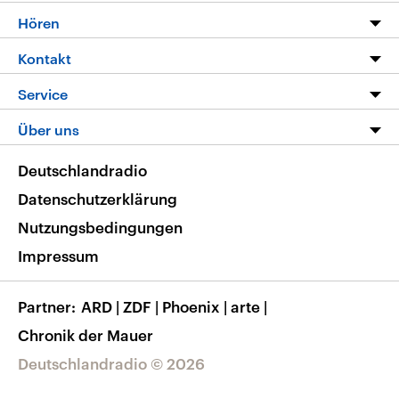
Programm
Hören
Alle Sendungen
Livestream
Kontakt
Die Nachrichten
Audios
Hörerservice
Service
Nachrichtenleicht
Podcasts
Social Media
FAQ
Über uns
Neue Beiträge auf dlf.de
Deutschlandfunk App
Newsletter
Deutschlandradio
Themen-Schwerpunkte
Nachrichten App
Deutschlandradio
Veranstaltungen
Presse
Frequenzen
Datenschutzerklärung
Musikliste
Ausbildung und Karriere
Nutzungsbedingungen
RSS
Transparenz
Impressum
Korrekturen
Barrierefreiheit
Partner
ARD
|
ZDF
|
Phoenix
|
arte
|
Chronik der Mauer
Deutschlandradio © 2026