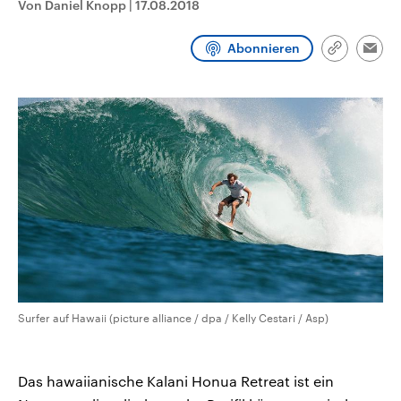
Von Daniel Knopp
|
17.08.2018
CDU, SPD und FDP regiert.-
aktuelle Weltgeschehen.
Umfragen, Prognosen,
Wahlprogramme, aktuelle Berichte
Abonnieren
Sendungen
Programm
Podcasts
und Hintergründe zu den Parteien
Link
Emai
und Kandidaten der anstehenden
kopieren/te
Wahl.
Audio-Archiv
Surfer auf Hawaii (picture alliance / dpa / Kelly Cestari / Asp)
Das hawaiianische Kalani Honua Retreat ist ein