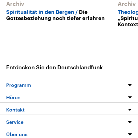
Archiv
Archiv
Spiritualität in den Bergen
Die
Theolog
Gottesbeziehung noch tiefer erfahren
„Spiritu
Kontext
Entdecken Sie den Deutschlandfunk
Programm
Programm
Hören
Alle Sendungen
Livestream
Kontakt
Die Nachrichten
Audios
Hörerservice
Service
Nachrichtenleicht
Podcasts
Social Media
FAQ
Über uns
Neue Beiträge auf dlf.de
Deutschlandfunk App