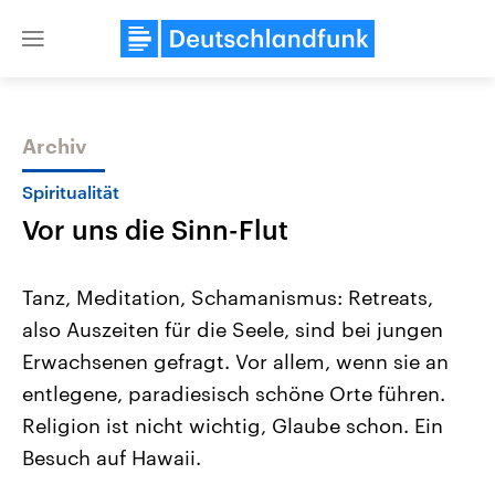
Close
menu
Archiv
Themen
Spiritualität
Vor uns die Sinn-Flut
Tanz, Meditation, Schamanismus: Retreats,
also Auszeiten für die Seele, sind bei jungen
Erwachsenen gefragt. Vor allem, wenn sie an
Landtagswahl Sachsen-Anhalt
USA
entlegene, paradiesisch schöne Orte führen.
2026
Aktuelle Beiträge, Analys
Alle Informationen
Religion ist nicht wichtig, Glaube schon. Ein
Hintergründe
Sachsen-Anhalt wählt am 6.
Wirtschaftlich und militäri
Besuch auf Hawaii.
September 2026 einen neuen
gehören die Vereinigten S
Landtag. Seit 2021 wird das
den mächtigsten Ländern 
Bundesland von einer Koalition aus
mit großem Einfluss auf d