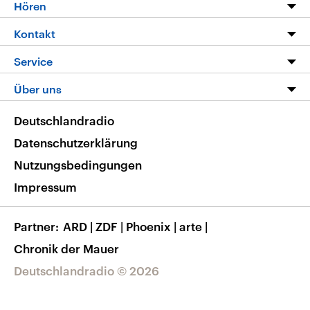
Programm
Hören
Alle Sendungen
Livestream
Kontakt
Die Nachrichten
Audios
Hörerservice
Service
Nachrichtenleicht
Podcasts
Social Media
FAQ
Über uns
Neue Beiträge auf dlf.de
Deutschlandfunk App
Newsletter
Deutschlandradio
Themen-Schwerpunkte
Nachrichten App
Deutschlandradio
Veranstaltungen
Presse
Frequenzen
Datenschutzerklärung
Musikliste
Ausbildung und Karriere
Nutzungsbedingungen
RSS
Transparenz
Impressum
Korrekturen
Barrierefreiheit
Partner
ARD
|
ZDF
|
Phoenix
|
arte
|
Chronik der Mauer
Deutschlandradio © 2026