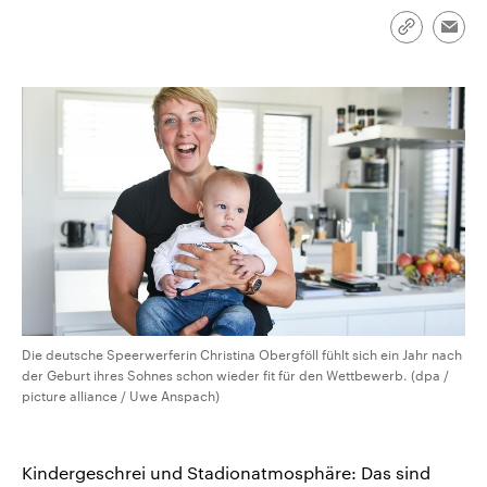
CDU, SPD und FDP regiert.-
aktuelle Weltgeschehen.
Umfragen, Prognosen,
Link
Emai
Wahlprogramme, aktuelle Berichte
kopieren/te
Sendungen
Programm
Podcasts
und Hintergründe zu den Parteien
und Kandidaten der anstehenden
Wahl.
Audio-Archiv
Die deutsche Speerwerferin Christina Obergföll fühlt sich ein Jahr nach
der Geburt ihres Sohnes schon wieder fit für den Wettbewerb. (dpa /
picture alliance / Uwe Anspach)
Kindergeschrei und Stadionatmosphäre: Das sind