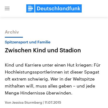
Close
menu
Archiv
Themen
Spitzensport und Familie
Zwischen Kind und Stadion
Kind und Karriere unter einen Hut kriegen: Für
Hochleistungssportlerinnen ist dieser Spagat
oft extrem schwierig. Wer in der Weltspitze
Landtagswahl Sachsen-Anhalt
USA
mithalten will, muss alles geben – und jede
2026
Aktuelle Beiträge, Analys
Alle Informationen
Menge Hindernisse überwinden.
Hintergründe
Sachsen-Anhalt wählt am 6.
Wirtschaftlich und militäri
September 2026 einen neuen
gehören die Vereinigten S
Von Jessica Sturmberg
|
11.07.2015
Landtag. Seit 2021 wird das
den mächtigsten Ländern 
Bundesland von einer Koalition aus
mit großem Einfluss auf d