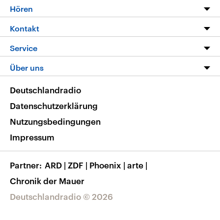
Programm
Hören
Alle Sendungen
Livestream
Kontakt
Die Nachrichten
Audios
Hörerservice
Service
Nachrichtenleicht
Podcasts
Social Media
FAQ
Über uns
Neue Beiträge auf dlf.de
Deutschlandfunk App
Newsletter
Deutschlandradio
Themen-Schwerpunkte
Nachrichten App
Deutschlandradio
Veranstaltungen
Presse
Frequenzen
Datenschutzerklärung
Musikliste
Ausbildung und Karriere
Nutzungsbedingungen
RSS
Transparenz
Impressum
Korrekturen
Barrierefreiheit
Partner
ARD
|
ZDF
|
Phoenix
|
arte
|
Chronik der Mauer
Deutschlandradio © 2026