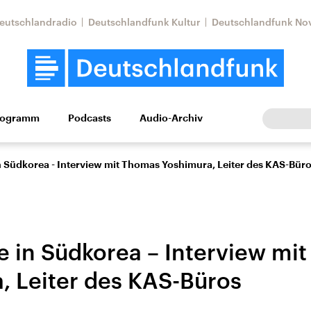
eutschlandradio
Deutschlandfunk Kultur
Deutschlandfunk No
rogramm
Podcasts
Audio-Archiv
Wirtschaft
Wissen
Kultur
Europa
Gesellschaf
in Südkorea - Interview mit Thomas Yoshimura, Leiter des KAS-Bür
se in Südkorea – Interview mi
, Leiter des KAS-Büros
Nahostkonflikt
Iran
le Beiträge,
Aktuelle Lage und
Aktuelle Lage und