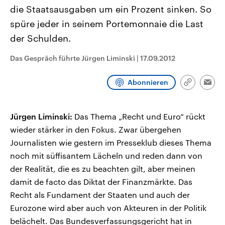
CDU, SPD und FDP regiert.-
aktuelle Weltgeschehen.
die Staatsausgaben um ein Prozent sinken. So
Umfragen, Prognosen,
Wahlprogramme, aktuelle Berichte
spüre jeder in seinem Portemonnaie die Last
Sendungen
Programm
Podcasts
und Hintergründe zu den Parteien
der Schulden.
und Kandidaten der anstehenden
Wahl.
Audio-Archiv
Das Gespräch führte Jürgen Liminski
|
17.09.2012
Abonnieren
Link
Emai
kopieren/te
Jürgen Liminski:
Das Thema „Recht und Euro“ rückt
wieder stärker in den Fokus. Zwar übergehen
Journalisten wie gestern im Presseklub dieses Thema
noch mit süffisantem Lächeln und reden dann von
der Realität, die es zu beachten gilt, aber meinen
damit de facto das Diktat der Finanzmärkte. Das
Recht als Fundament der Staaten und auch der
Eurozone wird aber auch von Akteuren in der Politik
belächelt. Das Bundesverfassungsgericht hat in