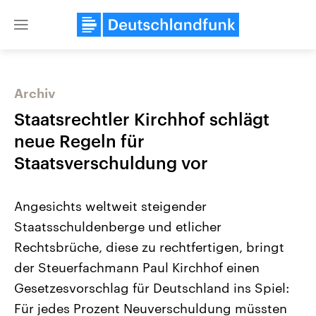
Close
menu
Archiv
Themen
Staatsrechtler Kirchhof schlägt
neue Regeln für
Staatsverschuldung vor
Angesichts weltweit steigender
Staatsschuldenberge und etlicher
Rechtsbrüche, diese zu rechtfertigen, bringt
Landtagswahl Sachsen-Anhalt
USA
2026
Aktuelle Beiträge, Analys
der Steuerfachmann Paul Kirchhof einen
Alle Informationen
Hintergründe
Sachsen-Anhalt wählt am 6.
Wirtschaftlich und militäri
Gesetzesvorschlag für Deutschland ins Spiel:
September 2026 einen neuen
gehören die Vereinigten S
Landtag. Seit 2021 wird das
den mächtigsten Ländern 
Für jedes Prozent Neuverschuldung müssten
Bundesland von einer Koalition aus
mit großem Einfluss auf d