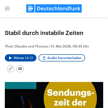
Close
menu
Stabil durch instabile Zeiten
Themen
Thiel, Claudia und Thomas
|
31. Mai 2026, 08:35 Uhr
Hören
14:31
Audio herunterladen
Link
Email
kopieren/teilen
Landtagswahl Sachsen-Anhalt
USA
2026
Aktuelle Beiträge, Analys
Alle Informationen
Hintergründe
Sachsen-Anhalt wählt am 6.
Wirtschaftlich und militäri
September 2026 einen neuen
gehören die Vereinigten S
Landtag. Seit 2021 wird das
den mächtigsten Ländern 
Bundesland von einer Koalition aus
mit großem Einfluss auf d