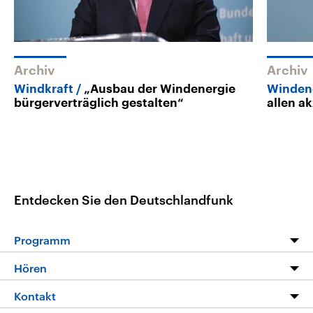
Archiv
Archiv
Windkraft
„Ausbau der Windenergie
Winden
bürgerverträglich gestalten“
allen a
Entdecken Sie den Deutschlandfunk
Programm
Programm
Hören
Alle Sendungen
Livestream
Kontakt
Die Nachrichten