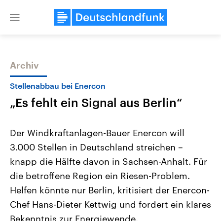
Close
menu
Archiv
Themen
Stellenabbau bei Enercon
„Es fehlt ein Signal aus Berlin“
Der Windkraftanlagen-Bauer Enercon will
3.000 Stellen in Deutschland streichen –
knapp die Hälfte davon in Sachsen-Anhalt. Für
Landtagswahl Sachsen-Anhalt
USA
die betroffene Region ein Riesen-Problem.
2026
Aktuelle Beiträge, Analys
Alle Informationen
Helfen könnte nur Berlin, kritisiert der Enercon-
Hintergründe
Sachsen-Anhalt wählt am 6.
Wirtschaftlich und militäri
Chef Hans-Dieter Kettwig und fordert ein klares
September 2026 einen neuen
gehören die Vereinigten S
Landtag. Seit 2021 wird das
den mächtigsten Ländern 
Bekenntnis zur Energiewende.
Bundesland von einer Koalition aus
mit großem Einfluss auf d