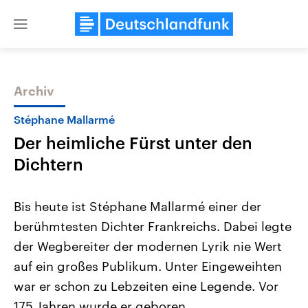
Close
menu
Archiv
Themen
Stéphane Mallarmé
Der heimliche Fürst unter den
Dichtern
Bis heute ist Stéphane Mallarmé einer der
berühmtesten Dichter Frankreichs. Dabei legte
Landtagswahl Sachsen-Anhalt
USA
der Wegbereiter der modernen Lyrik nie Wert
2026
Aktuelle Beiträge, Analys
Alle Informationen
Hintergründe
auf ein großes Publikum. Unter Eingeweihten
Sachsen-Anhalt wählt am 6.
Wirtschaftlich und militäri
September 2026 einen neuen
gehören die Vereinigten S
war er schon zu Lebzeiten eine Legende. Vor
Landtag. Seit 2021 wird das
den mächtigsten Ländern 
175 Jahren wurde er geboren.
Bundesland von einer Koalition aus
mit großem Einfluss auf d