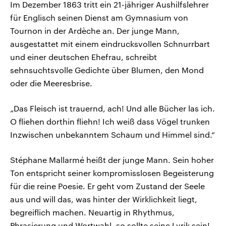
Im Dezember 1863 tritt ein 21-jähriger Aushilfslehrer
für Englisch seinen Dienst am Gymnasium von
Tournon in der Ardèche an. Der junge Mann,
ausgestattet mit einem eindrucksvollen Schnurrbart
und einer deutschen Ehefrau, schreibt
sehnsuchtsvolle Gedichte über Blumen, den Mond
oder die Meeresbrise.
„Das Fleisch ist trauernd, ach! Und alle Bücher las ich.
O fliehen dorthin fliehn! Ich weiß dass Vögel trunken
Inzwischen unbekanntem Schaum und Himmel sind.“
Stéphane Mallarmé heißt der junge Mann. Sein hoher
Ton entspricht seiner kompromisslosen Begeisterung
für die reine Poesie. Er geht vom Zustand der Seele
aus und will das, was hinter der Wirklichkeit liegt,
begreiflich machen. Neuartig in Rhythmus,
Phrasierung und Wortwahl, so sollte seine Lyrik sein!