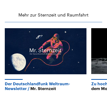
Mehr zur Sternzeit und Raumfahrt
Der Deutschlandfunk Weltraum-
Zu hoch
Newsletter
Mr. Sternzeit
dem Mon