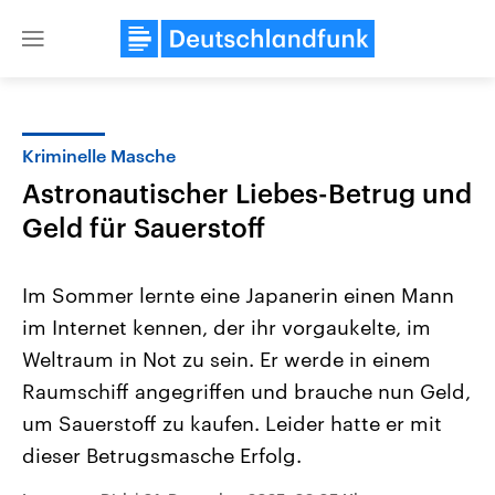
Close
menu
Kriminelle Masche
Themen
Astronautischer Liebes-Betrug und
Geld für Sauerstoff
Im Sommer lernte eine Japanerin einen Mann
im Internet kennen, der ihr vorgaukelte, im
Weltraum in Not zu sein. Er werde in einem
USA
Nahostkonflikt
Raumschiff angegriffen und brauche nun Geld,
Aktuelle Beiträge, Analysen und
Aktuelle Lage und Hinter
um Sauerstoff zu kaufen. Leider hatte er mit
Der Überfall der palästine
Hintergründe
Wirtschaftlich und militärisch
Terrororganisation Hamas
dieser Betrugsmasche Erfolg.
gehören die Vereinigten Staaten zu
Oktober 2023 auf Israel ha
den mächtigsten Ländern der Erde,
Region wieder die Gewalt 
mit großem Einfluss auf das
Israel möchte die Hamas z