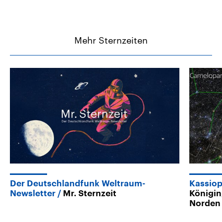
Mehr Sternzeiten
Der Deutschlandfunk Weltraum-
Kassiop
Newsletter
Mr. Sternzeit
Königin
Norden