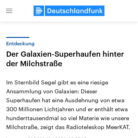
Close
menu
Entdeckung
Themen
Der Galaxien-Superhaufen hinter
der Milchstraße
Im Sternbild Segel gibt es eine riesige
Ansammlung von Galaxien: Dieser
Superhaufen hat eine Ausdehnung von etwa
Landtagswahl Sachsen-Anhalt
USA
300 Millionen Lichtjahren und er enthält etwa
2026
Aktuelle Beiträge, Analys
hunderttausendmal so viel Materie wie unsere
Alle Informationen
Hintergründe
Sachsen-Anhalt wählt am 6.
Wirtschaftlich und militäri
Milchstraße, zeigt das Radioteleskop MeerKAT.
September 2026 einen neuen
gehören die Vereinigten S
Landtag. Seit 2021 wird das
den mächtigsten Ländern 
Bundesland von einer Koalition aus
mit großem Einfluss auf d