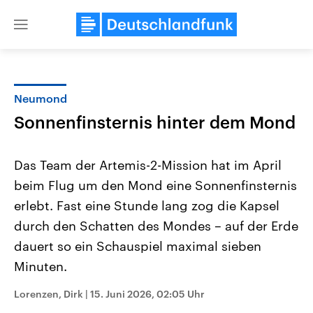
Close
menu
Neumond
Themen
Sonnenfinsternis hinter dem Mond
Das Team der Artemis-2-Mission hat im April
beim Flug um den Mond eine Sonnenfinsternis
erlebt. Fast eine Stunde lang zog die Kapsel
durch den Schatten des Mondes – auf der Erde
dauert so ein Schauspiel maximal sieben
Landtagswahl Sachsen-Anhalt
USA
2026
Aktuelle Beiträge, Analys
Minuten.
Alle Informationen
Hintergründe
Sachsen-Anhalt wählt am 6.
Wirtschaftlich und militäri
September 2026 einen neuen
gehören die Vereinigten S
Lorenzen, Dirk
|
15. Juni 2026, 02:05 Uhr
Landtag. Seit 2021 wird das
den mächtigsten Ländern 
Bundesland von einer Koalition aus
mit großem Einfluss auf d