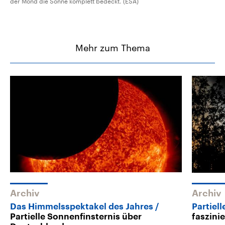
der Mond die Sonne komplett bedeckt. (ESA)
Mehr zum Thema
Archiv
Archiv
Das Himmelsspektakel des Jahres
Partiel
Partielle Sonnenfinsternis über
faszini