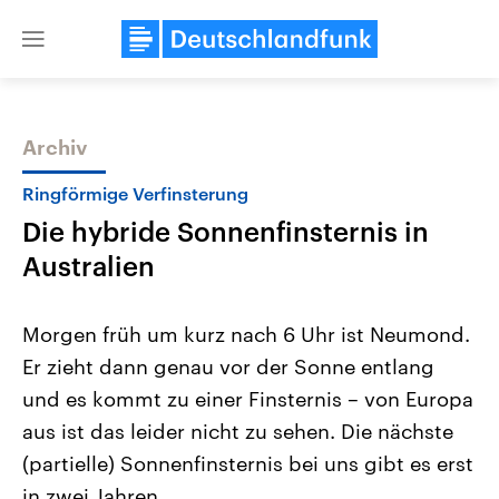
Close
menu
Archiv
Themen
Ringförmige Verfinsterung
Die hybride Sonnenfinsternis in
Australien
Morgen früh um kurz nach 6 Uhr ist Neumond.
Er zieht dann genau vor der Sonne entlang
Landtagswahl Sachsen-Anhalt
USA
und es kommt zu einer Finsternis – von Europa
2026
Aktuelle Beiträge, Analys
Alle Informationen
Hintergründe
aus ist das leider nicht zu sehen. Die nächste
Sachsen-Anhalt wählt am 6.
Wirtschaftlich und militäri
September 2026 einen neuen
gehören die Vereinigten S
(partielle) Sonnenfinsternis bei uns gibt es erst
Landtag. Seit 2021 wird das
den mächtigsten Ländern 
in zwei Jahren.
Bundesland von einer Koalition aus
mit großem Einfluss auf d