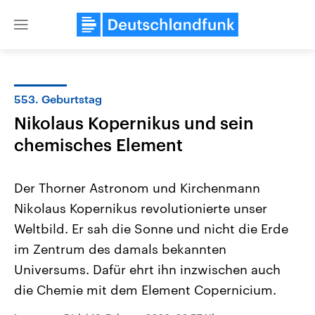
Close
menu
553. Geburtstag
Themen
Nikolaus Kopernikus und sein
chemisches Element
Der Thorner Astronom und Kirchenmann
Nikolaus Kopernikus revolutionierte unser
Weltbild. Er sah die Sonne und nicht die Erde
Landtagswahl Sachsen-Anhalt
USA
im Zentrum des damals bekannten
2026
Aktuelle Beiträge, Analys
Universums. Dafür ehrt ihn inzwischen auch
Alle Informationen
Hintergründe
Sachsen-Anhalt wählt am 6.
Wirtschaftlich und militäri
die Chemie mit dem Element Copernicium.
September 2026 einen neuen
gehören die Vereinigten S
Landtag. Seit 2021 wird das
den mächtigsten Ländern 
Bundesland von einer Koalition aus
mit großem Einfluss auf d