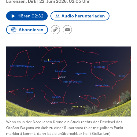
Lorenzen, Dirk
|
22. Juni 2026, 02:05 Uhr
CDU, SPD und FDP regiert.-
aktuelle Weltgeschehen.
Umfragen, Prognosen,
Wahlprogramme, aktuelle Berichte
Hören
02:32
Audio herunterladen
Sendungen
Programm
Podcasts
und Hintergründe zu den Parteien
und Kandidaten der anstehenden
Wahl.
Abonnieren
Link
Email
Audio-Archiv
kopieren/teilen
Wenn es in der Nördlichen Krone ein Stück rechts der Deichsel des
Großen Wagens wirklich zu einer Supernova (hier mit gelbem Punkt
markiert) kommt, dann ist sie unübersehbar hell (Stellarium)