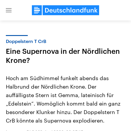
Close
menu
Doppelstern T CrB
Themen
Eine Supernova in der Nördlichen
Krone?
Hoch am Südhimmel funkelt abends das
Halbrund der Nördlichen Krone. Der
auffälligste Stern ist Gemma, lateinisch für
Landtagswahl Sachsen-Anhalt
USA
„Edelstein”. Womöglich kommt bald ein ganz
2026
Aktuelle Beiträge, Analys
besonderer Klunker hinzu. Der Doppelstern T
Alle Informationen
Hintergründe
Sachsen-Anhalt wählt am 6.
Wirtschaftlich und militäri
CrB könnte als Supernova explodieren.
September 2026 einen neuen
gehören die Vereinigten S
Landtag. Seit 2021 wird das
den mächtigsten Ländern 
Bundesland von einer Koalition aus
mit großem Einfluss auf d