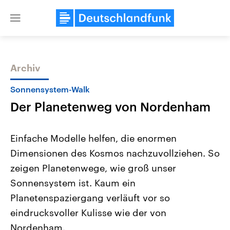
Close
menu
Archiv
Themen
Sonnensystem-Walk
Der Planetenweg von Nordenham
Einfache Modelle helfen, die enormen
Dimensionen des Kosmos nachzuvollziehen. So
zeigen Planetenwege, wie groß unser
Landtagswahl Sachsen-Anhalt
USA
Sonnensystem ist. Kaum ein
2026
Aktuelle Beiträge, Analys
Alle Informationen
Planetenspaziergang verläuft vor so
Hintergründe
Sachsen-Anhalt wählt am 6.
Wirtschaftlich und militäri
eindrucksvoller Kulisse wie der von
September 2026 einen neuen
gehören die Vereinigten S
Landtag. Seit 2021 wird das
den mächtigsten Ländern 
Nordenham.
Bundesland von einer Koalition aus
mit großem Einfluss auf d