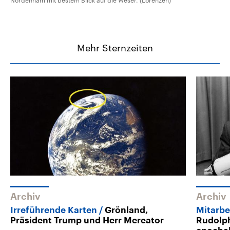
Nordenham mit bestem Blick auf die Weser. (Lorenzen)
Mehr Sternzeiten
Archiv
Archiv
Irreführende Karten
Grönland,
Mitarbe
Präsident Trump und Herr Mercator
Rudolph