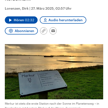
CDU, SPD und FDP regiert.-
aktuelle Weltgeschehen.
Umfragen, Prognosen,
Lorenzen, Dirk
|
27. März 2025, 02:57 Uhr
Wahlprogramme, aktuelle Berichte
Sendungen
Programm
Podcasts
und Hintergründe zu den Parteien
und Kandidaten der anstehenden
Hören
02:32
Audio herunterladen
Wahl.
Audio-Archiv
Abonnieren
Link
Email
kopieren/teilen
Merkur ist stets die erste Station nach der Sonne im Planetenweg – in