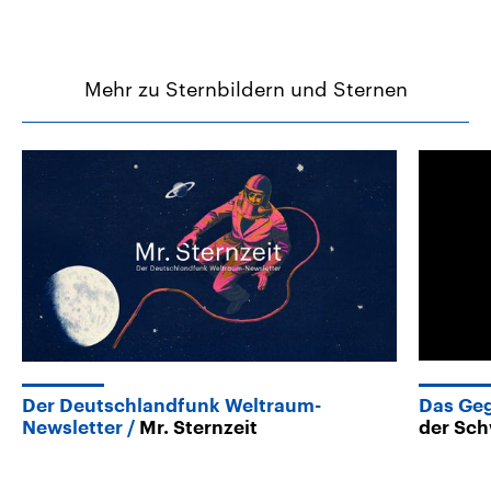
Mehr zu Sternbildern und Sternen
Der Deutschlandfunk Weltraum-
Das Geg
Newsletter
Mr. Sternzeit
der Sc