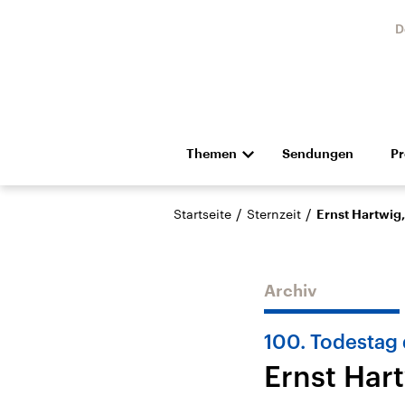
D
Themen
Sendungen
P
Die Nachrichten
Politik
/
/
Startseite
Sternzeit
Ernst Hartwig
Hörspiel und Feature
Musik
Archiv
100. Todestag
Ernst Har
Landtagswahl Sachsen-
USA
Anhalt 2026
Aktuel