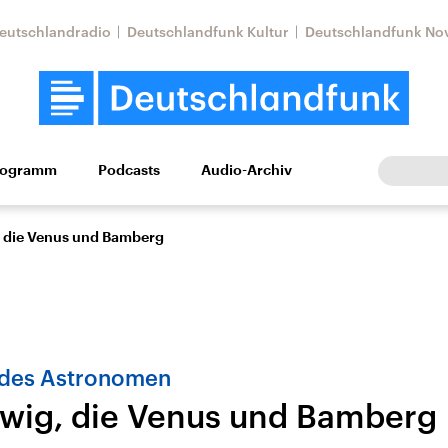
eutschlandradio
Deutschlandfunk Kultur
Deutschlandfunk No
rogramm
Podcasts
Audio-Archiv
Wirtschaft
Wissen
Kultur
Europa
Gesellschaf
, die Venus und Bamberg
 des Astronomen
twig, die Venus und Bamberg
Nahostkonflikt
Iran
le Beiträge,
Aktuelle Lage und
Aktuelle Lage und