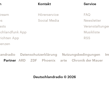
n
Kontakt
Service
tream
Hörerservice
FAQ
os
Social Media
Newsletter
asts
Veranstaltunge
schlandfunk App
Musikliste
richten App
RSS
uenzen
landradio
Datenschutzerklärung
Nutzungsbedingungen
I
Partner
ARD
ZDF
Phoenix
arte
Chronik der Mauer
Deutschlandradio © 2026