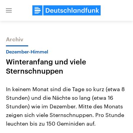
Close
menu
Archiv
Themen
Dezember-Himmel
Winteranfang und viele
Sternschnuppen
In keinem Monat sind die Tage so kurz (etwa 8
Stunden) und die Nächte so lang (etwa 16
Landtagswahl Sachsen-Anhalt
USA
Stunden) wie im Dezember. Mitte des Monats
2026
Aktuelle Beiträge, Analys
Alle Informationen
Hintergründe
zeigen sich viele Sternschnuppen. Pro Stunde
Sachsen-Anhalt wählt am 6.
Wirtschaftlich und militäri
September 2026 einen neuen
gehören die Vereinigten S
leuchten bis zu 150 Geminiden auf.
Landtag. Seit 2021 wird das
den mächtigsten Ländern 
Bundesland von einer Koalition aus
mit großem Einfluss auf d