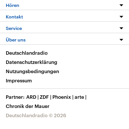
Programm
Hören
Alle Sendungen
Livestream
Kontakt
Die Nachrichten
Audios
Hörerservice
Service
Nachrichtenleicht
Podcasts
Social Media
FAQ
Über uns
Neue Beiträge auf dlf.de
Deutschlandfunk App
Newsletter
Deutschlandradio
Themen-Schwerpunkte
Nachrichten App
Deutschlandradio
Veranstaltungen
Presse
Frequenzen
Datenschutzerklärung
Musikliste
Ausbildung und Karriere
Nutzungsbedingungen
RSS
Transparenz
Impressum
Korrekturen
Barrierefreiheit
Partner
ARD
|
ZDF
|
Phoenix
|
arte
|
Chronik der Mauer
Deutschlandradio © 2026