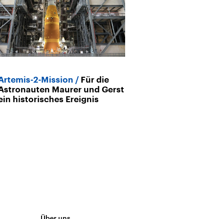
Artemis-2-Mission
Für die
Mond-Mission 
Astronauten Maurer und Gerst
Artemis 2 auf 
ein historisches Ereignis
Über uns