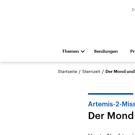
D
Themen
Sendungen
P
Die Nachrichten
Politik
/
/
Startseite
Sternzeit
Der Mond und 
Hörspiel und Feature
Musik
Artemis-2-Mis
Der Mond 
Landtagswahl Sachsen-
USA
Anhalt 2026
Aktuel