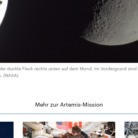
 der dunkle Fleck rechts unten auf dem Mond. Im Vordergrund sind 
n. (NASA)
Mehr zur Artemis-Mission