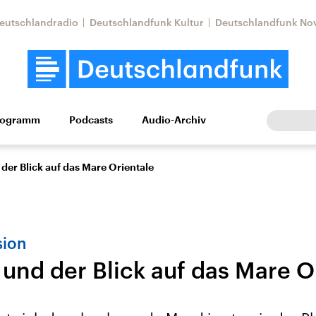
eutschlandradio
Deutschlandfunk Kultur
Deutschlandfunk No
rogramm
Podcasts
Audio-Archiv
Wirtschaft
Wissen
Kultur
Europa
Gesellschaf
der Blick auf das Mare Orientale
sion
und der Blick auf das Mare O
Nahostkonflikt
Iran
le Beiträge,
Aktuelle Lage und
Aktuelle Lage und