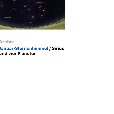
Archiv
Archiv
Januar-Sternenhimmel
Sirius
Tierische Ster
und vier Planeten
Bär & Co