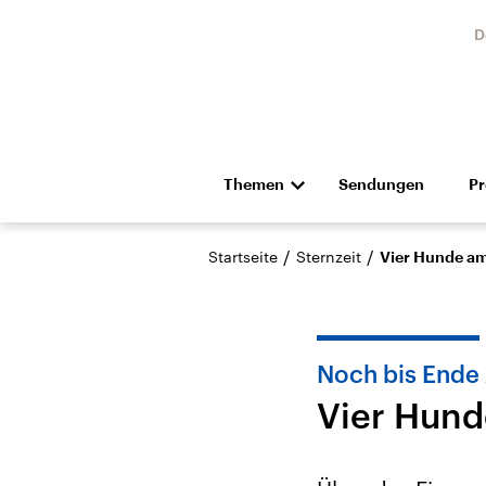
D
Themen
Sendungen
P
Die Nachrichten
Politik
/
/
Startseite
Sternzeit
Vier Hunde a
Hörspiel und Feature
Musik
Noch bis Ende 
Vier Hun
Landtagswahl Sachsen-
USA
Anhalt 2026
Aktuel