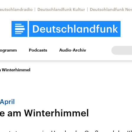
eutschlandradio
Deutschlandfunk Kultur
Deutschlandfunk No
rogramm
Podcasts
Audio-Archiv
Wirtschaft
Wissen
Kultur
Europa
Gesellschaf
m Winterhimmel
April
de am Winterhimmel
Nahostkonflikt
Iran
le Beiträge,
Aktuelle Lage und
Aktuelle Lage und