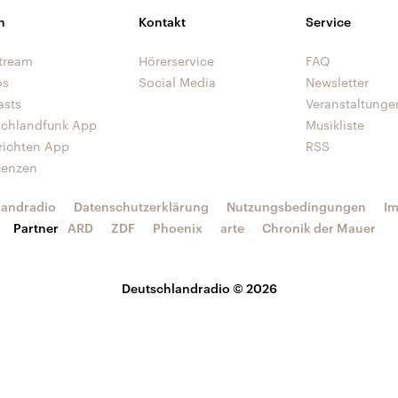
n
Kontakt
Service
tream
Hörerservice
FAQ
os
Social Media
Newsletter
asts
Veranstaltunge
schlandfunk App
Musikliste
richten App
RSS
uenzen
landradio
Datenschutzerklärung
Nutzungsbedingungen
I
Partner
ARD
ZDF
Phoenix
arte
Chronik der Mauer
Deutschlandradio © 2026