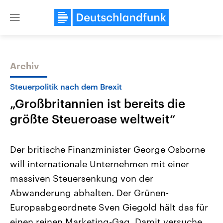
Close
menu
Archiv
Themen
Steuerpolitik nach dem Brexit
„Großbritannien ist bereits die
größte Steueroase weltweit“
Der britische Finanzminister George Osborne
will internationale Unternehmen mit einer
Landtagswahl Sachsen-Anhalt
USA
massiven Steuersenkung von der
2026
Aktuelle Beiträge, Analys
Alle Informationen
Hintergründe
Abwanderung abhalten. Der Grünen-
Sachsen-Anhalt wählt am 6.
Wirtschaftlich und militäri
September 2026 einen neuen
gehören die Vereinigten S
Europaabgeordnete Sven Giegold hält das für
Landtag. Seit 2021 wird das
den mächtigsten Ländern 
einen reinen Marketing-Gag. Damit versuche
Bundesland von einer Koalition aus
mit großem Einfluss auf d