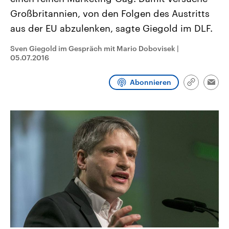
CDU, SPD und FDP regiert.-
aktuelle Weltgeschehen.
Großbritannien, von den Folgen des Austritts
Umfragen, Prognosen,
Wahlprogramme, aktuelle Berichte
aus der EU abzulenken, sagte Giegold im DLF.
Sendungen
Programm
Podcasts
und Hintergründe zu den Parteien
und Kandidaten der anstehenden
Wahl.
Sven Giegold im Gespräch mit Mario Dobovisek
|
Audio-Archiv
05.07.2016
Abonnieren
Link
Emai
kopieren/te