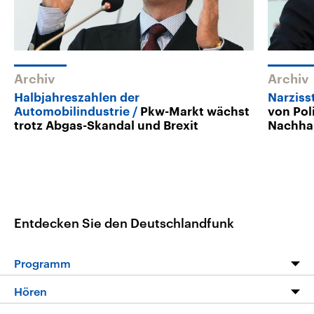
Archiv
Archiv
Halbjahreszahlen der
Narzisst
Automobilindustrie
Pkw-Markt wächst
von Pol
trotz Abgas-Skandal und Brexit
Nachhal
Entdecken Sie den Deutschlandfunk
Programm
Programm
Hören
Alle Sendungen