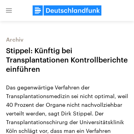
Close
menu
Archiv
Themen
Stippel: Künftig bei
Transplantationen Kontrollberichte
einführen
Das gegenwärtige Verfahren der
Transplantationsmedizin sei nicht optimal, weil
40 Prozent der Organe nicht nachvollziehbar
Landtagswahl Sachsen-Anhalt
USA
2026
Aktuelle Beiträge, Analys
verteilt werden, sagt Dirk Stippel. Der
Alle Informationen
Hintergründe
Sachsen-Anhalt wählt am 6.
Wirtschaftlich und militäri
Transplantationschirurg der Universitätsklinik
September 2026 einen neuen
gehören die Vereinigten S
Landtag. Seit 2021 wird das
den mächtigsten Ländern 
Köln schlägt vor, dass man ein Verfahren
Bundesland von einer Koalition aus
mit großem Einfluss auf d