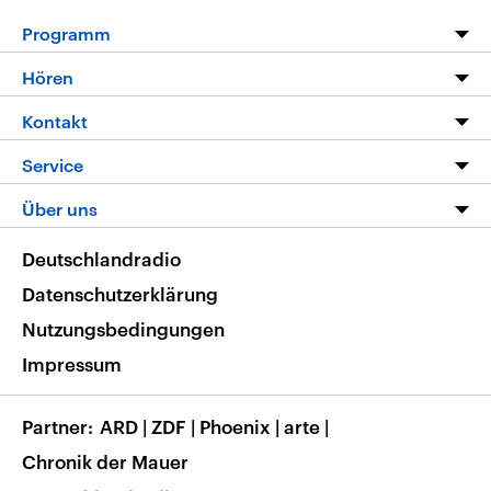
Programm
Programm
Hören
Alle Sendungen
Livestream
Kontakt
Die Nachrichten
Audios
Hörerservice
Service
Nachrichtenleicht
Podcasts
Social Media
FAQ
Über uns
Neue Beiträge auf dlf.de
Deutschlandfunk App
Newsletter
Deutschlandradio
Themen-Schwerpunkte
Nachrichten App
Deutschlandradio
Veranstaltungen
Presse
Frequenzen
Datenschutzerklärung
Musikliste
Ausbildung und Karriere
Nutzungsbedingungen
RSS
Transparenz
Impressum
Korrekturen
Barrierefreiheit
Partner
ARD
|
ZDF
|
Phoenix
|
arte
|
Chronik der Mauer