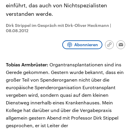
CDU, SPD und FDP regiert.-
aktuelle Weltgeschehen.
einführt, das auch von Nichtspezialisten
Umfragen, Prognosen,
Wahlprogramme, aktuelle Berichte
verstanden werde.
Sendungen
Programm
Podcasts
und Hintergründe zu den Parteien
und Kandidaten der anstehenden
Dirk Strippel im Gespräch mit Dirk-Oliver Heckmann
|
Wahl.
08.08.2012
Audio-Archiv
Abonnieren
Link
Emai
kopieren/te
Tobias Armbrüster:
Organtransplantationen sind ins
Gerede gekommen. Gestern wurde bekannt, dass ein
großer Teil von Spenderorganen nicht über die
europäische Spenderorganisation Eurotransplant
vergeben wird, sondern quasi auf dem kleinen
Dienstweg innerhalb eines Krankenhauses. Mein
Kollege hat darüber und über die Vergabepraxis
allgemein gestern Abend mit Professor Dirk Stippel
gesprochen, er ist Leiter der