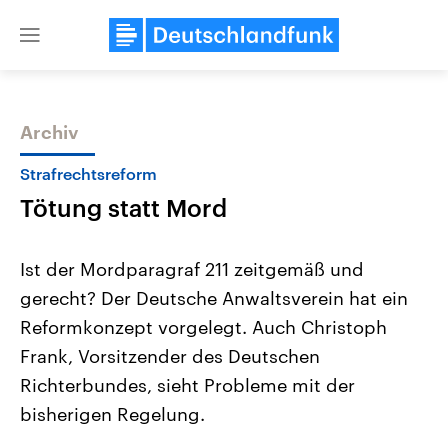
Close
menu
Archiv
Themen
Strafrechtsreform
Tötung statt Mord
Ist der Mordparagraf 211 zeitgemäß und
gerecht? Der Deutsche Anwaltsverein hat ein
Reformkonzept vorgelegt. Auch Christoph
Landtagswahl Sachsen-Anhalt
USA
Frank, Vorsitzender des Deutschen
2026
Aktuelle Beiträge, Analys
Alle Informationen
Richterbundes, sieht Probleme mit der
Hintergründe
Sachsen-Anhalt wählt am 6.
Wirtschaftlich und militäri
bisherigen Regelung.
September 2026 einen neuen
gehören die Vereinigten S
Landtag. Seit 2021 wird das
den mächtigsten Ländern 
Bundesland von einer Koalition aus
mit großem Einfluss auf d