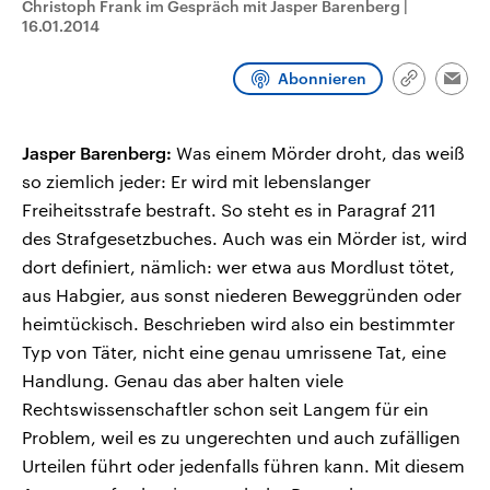
Christoph Frank im Gespräch mit Jasper Barenberg
|
CDU, SPD und FDP regiert.-
aktuelle Weltgeschehen.
16.01.2014
Umfragen, Prognosen,
Wahlprogramme, aktuelle Berichte
Sendungen
Programm
Podcasts
und Hintergründe zu den Parteien
Abonnieren
und Kandidaten der anstehenden
Link
Emai
Wahl.
kopieren/te
Audio-Archiv
Jasper Barenberg:
Was einem Mörder droht, das weiß
so ziemlich jeder: Er wird mit lebenslanger
Freiheitsstrafe bestraft. So steht es in Paragraf 211
des Strafgesetzbuches. Auch was ein Mörder ist, wird
dort definiert, nämlich: wer etwa aus Mordlust tötet,
aus Habgier, aus sonst niederen Beweggründen oder
heimtückisch. Beschrieben wird also ein bestimmter
Typ von Täter, nicht eine genau umrissene Tat, eine
Handlung. Genau das aber halten viele
Rechtswissenschaftler schon seit Langem für ein
Problem, weil es zu ungerechten und auch zufälligen
Urteilen führt oder jedenfalls führen kann. Mit diesem