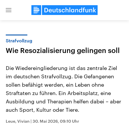
Close
menu
Strafvollzug
Themen
Wie Resozialisierung gelingen soll
Die Wiedereingliederung ist das zentrale Ziel
im deutschen Strafvollzug. Die Gefangenen
sollen befähigt werden, ein Leben ohne
Straftaten zu führen. Ein Arbeitsplatz, eine
Ausbildung und Therapien helfen dabei – aber
Landtagswahl Sachsen-Anhalt
USA
2026
Aktuelle Beiträge, Analys
auch Sport, Kultur oder Tiere.
Alle Informationen
Hintergründe
Sachsen-Anhalt wählt am 6.
Wirtschaftlich und militäri
September 2026 einen neuen
gehören die Vereinigten S
Leue, Vivian
|
30. Mai 2026, 09:10 Uhr
Landtag. Seit 2021 wird das
den mächtigsten Ländern 
Bundesland von einer Koalition aus
mit großem Einfluss auf d