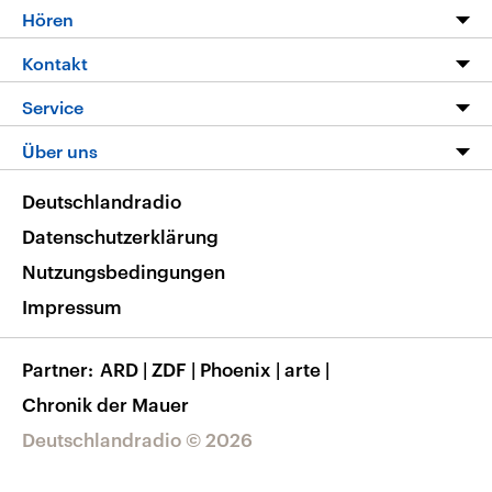
Programm
Hören
Alle Sendungen
Livestream
Kontakt
Die Nachrichten
Audios
Hörerservice
Service
Nachrichtenleicht
Podcasts
Social Media
FAQ
Über uns
Neue Beiträge auf dlf.de
Deutschlandfunk App
Newsletter
Deutschlandradio
Themen-Schwerpunkte
Nachrichten App
Deutschlandradio
Veranstaltungen
Presse
Frequenzen
Datenschutzerklärung
Musikliste
Ausbildung und Karriere
Nutzungsbedingungen
RSS
Transparenz
Impressum
Korrekturen
Barrierefreiheit
Partner
ARD
|
ZDF
|
Phoenix
|
arte
|
Chronik der Mauer
Deutschlandradio © 2026