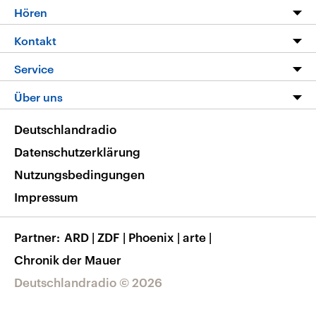
Programm
Hören
Alle Sendungen
Livestream
Kontakt
Die Nachrichten
Audios
Hörerservice
Service
Nachrichtenleicht
Podcasts
Social Media
FAQ
Über uns
Neue Beiträge auf dlf.de
Deutschlandfunk App
Newsletter
Deutschlandradio
Themen-Schwerpunkte
Nachrichten App
Deutschlandradio
Veranstaltungen
Presse
Frequenzen
Datenschutzerklärung
Musikliste
Ausbildung und Karriere
Nutzungsbedingungen
RSS
Transparenz
Impressum
Korrekturen
Barrierefreiheit
Partner
ARD
|
ZDF
|
Phoenix
|
arte
|
Chronik der Mauer
Deutschlandradio © 2026