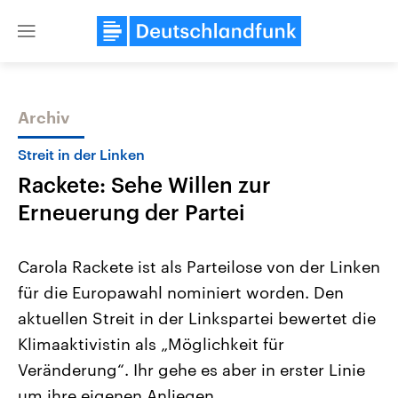
Close
menu
Archiv
Themen
Streit in der Linken
Rackete: Sehe Willen zur
Erneuerung der Partei
Carola Rackete ist als Parteilose von der Linken
für die Europawahl nominiert worden. Den
Landtagswahl Sachsen-Anhalt
USA
aktuellen Streit in der Linkspartei bewertet die
2026
Aktuelle Beiträge, Analys
Alle Informationen
Hintergründe
Klimaaktivistin als „Möglichkeit für
Sachsen-Anhalt wählt am 6.
Wirtschaftlich und militäri
September 2026 einen neuen
gehören die Vereinigten S
Veränderung“. Ihr gehe es aber in erster Linie
Landtag. Seit 2021 wird das
den mächtigsten Ländern 
um ihre eigenen Anliegen.
Bundesland von einer Koalition aus
mit großem Einfluss auf d