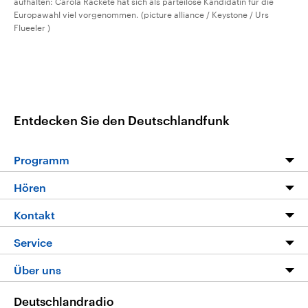
aufhalten: Carola Rackete hat sich als parteilose Kandidatin für die
Europawahl viel vorgenommen. (picture alliance / Keystone / Urs
Flueeler )
Entdecken Sie den Deutschlandfunk
Programm
Programm
Hören
Alle Sendungen
Livestream
Kontakt
Die Nachrichten
Audios
Hörerservice
Service
Nachrichtenleicht
Podcasts
Social Media
FAQ
Über uns
Neue Beiträge auf dlf.de
Deutschlandfunk App
Newsletter
Deutschlandradio
Themen-Schwerpunkte
Nachrichten App
Deutschlandradio