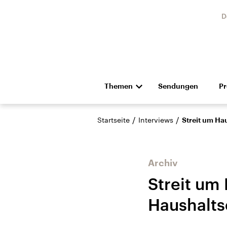
D
Themen
Sendungen
P
Die Nachrichten
Politik
/
/
Startseite
Interviews
Streit um Ha
Hörspiel und Feature
Musik
Archiv
Streit um 
Haushalts
Landtagswahl Sachsen-
USA
Anhalt 2026
Aktuel