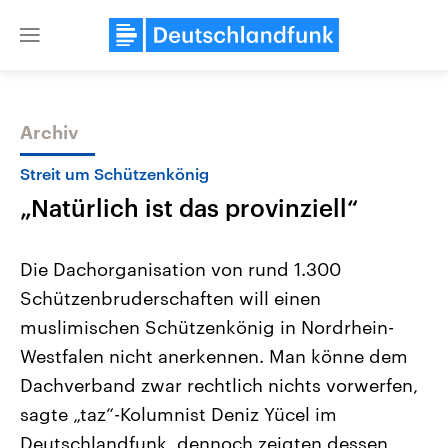
Close
menu
Archiv
Themen
Streit um Schützenkönig
„Natürlich ist das provinziell“
Die Dachorganisation von rund 1.300
Schützenbruderschaften will einen
muslimischen Schützenkönig in Nordrhein-
Landtagswahl Sachsen-Anhalt
USA
Westfalen nicht anerkennen. Man könne dem
2026
Aktuelle Beiträge, Analys
Alle Informationen
Dachverband zwar rechtlich nichts vorwerfen,
Hintergründe
Sachsen-Anhalt wählt am 6.
Wirtschaftlich und militäri
sagte „taz“-Kolumnist Deniz Yücel im
September 2026 einen neuen
gehören die Vereinigten S
Landtag. Seit 2021 wird das
den mächtigsten Ländern 
Deutschlandfunk, dennoch zeigten dessen
Bundesland von einer Koalition aus
mit großem Einfluss auf d