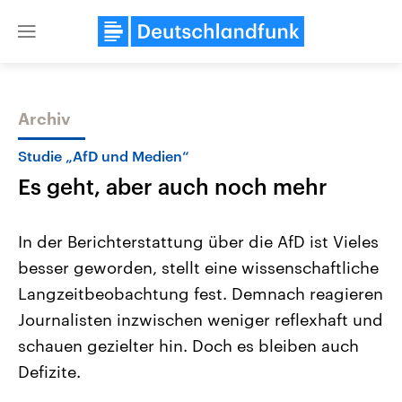
Close
menu
Archiv
Themen
Studie „AfD und Medien“
Es geht, aber auch noch mehr
In der Berichterstattung über die AfD ist Vieles
besser geworden, stellt eine wissenschaftliche
Langzeitbeobachtung fest. Demnach reagieren
Landtagswahl Sachsen-Anhalt
USA
Journalisten inzwischen weniger reflexhaft und
2026
Aktuelle Beiträge, Analys
Alle Informationen
schauen gezielter hin. Doch es bleiben auch
Hintergründe
Sachsen-Anhalt wählt am 6.
Wirtschaftlich und militäri
Defizite.
September 2026 einen neuen
gehören die Vereinigten S
Landtag. Seit 2021 wird das
den mächtigsten Ländern 
Bundesland von einer Koalition aus
mit großem Einfluss auf d