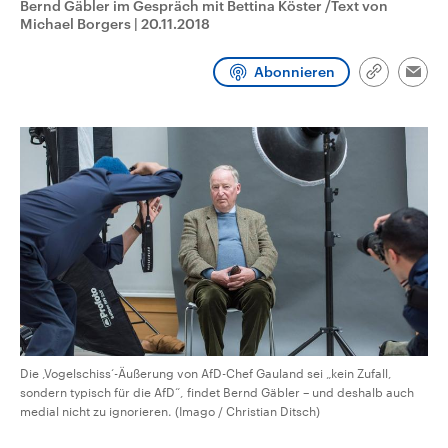
Bernd Gäbler im Gespräch mit Bettina Köster /Text von
CDU, SPD und FDP regiert.-
aktuelle Weltgeschehen.
Michael Borgers
|
20.11.2018
Umfragen, Prognosen,
Wahlprogramme, aktuelle Berichte
Sendungen
Programm
Podcasts
und Hintergründe zu den Parteien
Abonnieren
und Kandidaten der anstehenden
Link
Emai
Wahl.
kopieren/te
Audio-Archiv
Die ‚Vogelschiss‘-Äußerung von AfD-Chef Gauland sei „kein Zufall,
sondern typisch für die AfD“, findet Bernd Gäbler – und deshalb auch
medial nicht zu ignorieren. (Imago / Christian Ditsch)