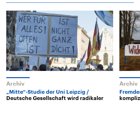
Archiv
Archiv
„Mitte“-Studie der Uni Leipzig
Fremden
Deutsche Gesellschaft wird radikaler
kompliz