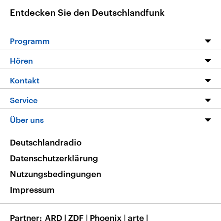
Entdecken Sie den Deutschlandfunk
Programm
Programm
Hören
Alle Sendungen
Livestream
Kontakt
Die Nachrichten
Audios
Hörerservice
Service
Nachrichtenleicht
Podcasts
Social Media
FAQ
Über uns
Neue Beiträge auf dlf.de
Deutschlandfunk App
Newsletter
Deutschlandradio
Themen-Schwerpunkte
Nachrichten App
Deutschlandradio
Veranstaltungen
Presse
Frequenzen
Datenschutzerklärung
Musikliste
Ausbildung und Karriere
Nutzungsbedingungen
RSS
Transparenz
Impressum
Korrekturen
Barrierefreiheit
Partner
ARD
|
ZDF
|
Phoenix
|
arte
|