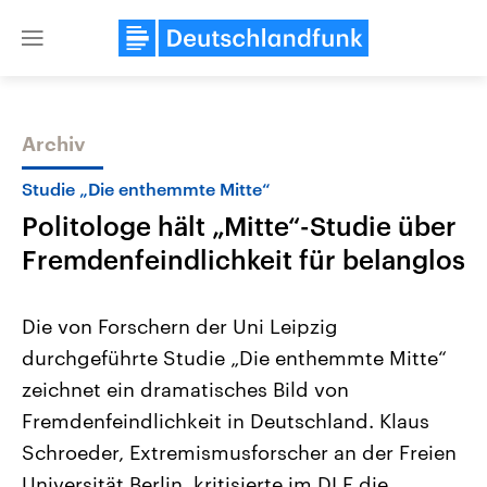
Close
menu
Archiv
Themen
Studie „Die enthemmte Mitte“
Politologe hält „Mitte“-Studie über
Fremdenfeindlichkeit für belanglos
Die von Forschern der Uni Leipzig
durchgeführte Studie „Die enthemmte Mitte“
Landtagswahl Sachsen-Anhalt
USA
zeichnet ein dramatisches Bild von
2026
Aktuelle Beiträge, Analys
Alle Informationen
Hintergründe
Fremdenfeindlichkeit in Deutschland. Klaus
Sachsen-Anhalt wählt am 6.
Wirtschaftlich und militäri
September 2026 einen neuen
gehören die Vereinigten S
Schroeder, Extremismusforscher an der Freien
Landtag. Seit 2021 wird das
den mächtigsten Ländern 
Universität Berlin, kritisierte im DLF die
Bundesland von einer Koalition aus
mit großem Einfluss auf d