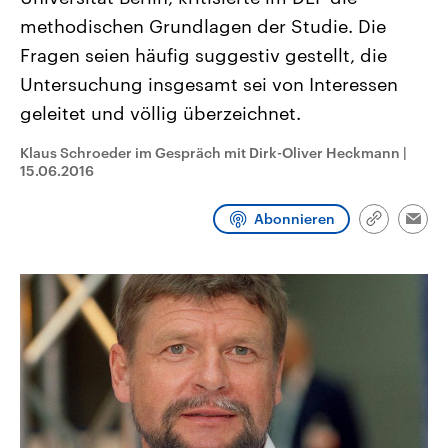
CDU, SPD und FDP regiert.-
aktuelle Weltgeschehen.
methodischen Grundlagen der Studie. Die
Umfragen, Prognosen,
Wahlprogramme, aktuelle Berichte
Fragen seien häufig suggestiv gestellt, die
Sendungen
Programm
Podcasts
und Hintergründe zu den Parteien
und Kandidaten der anstehenden
Untersuchung insgesamt sei von Interessen
Wahl.
geleitet und völlig überzeichnet.
Audio-Archiv
Klaus Schroeder im Gespräch mit Dirk-Oliver Heckmann
|
15.06.2016
Abonnieren
Link
Emai
kopieren/te