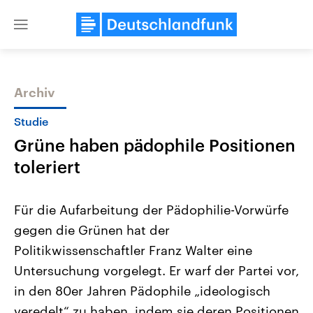
Close
menu
Archiv
Themen
Studie
Grüne haben pädophile Positionen
toleriert
Für die Aufarbeitung der Pädophilie-Vorwürfe
gegen die Grünen hat der
Landtagswahl Sachsen-Anhalt
USA
Politikwissenschaftler Franz Walter eine
2026
Aktuelle Beiträge, Analys
Alle Informationen
Hintergründe
Untersuchung vorgelegt. Er warf der Partei vor,
Sachsen-Anhalt wählt am 6.
Wirtschaftlich und militäri
September 2026 einen neuen
gehören die Vereinigten S
in den 80er Jahren Pädophile „ideologisch
Landtag. Seit 2021 wird das
den mächtigsten Ländern 
veredelt“ zu haben, indem sie deren Positionen
Bundesland von einer Koalition aus
mit großem Einfluss auf d