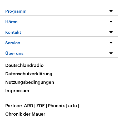
Programm
Programm
Hören
Alle Sendungen
Livestream
Kontakt
Die Nachrichten
Audios
Hörerservice
Service
Nachrichtenleicht
Podcasts
Social Media
FAQ
Über uns
Neue Beiträge auf dlf.de
Deutschlandfunk App
Newsletter
Deutschlandradio
Themen-Schwerpunkte
Nachrichten App
Deutschlandradio
Veranstaltungen
Presse
Frequenzen
Datenschutzerklärung
Musikliste
Ausbildung und Karriere
Nutzungsbedingungen
RSS
Transparenz
Impressum
Korrekturen
Barrierefreiheit
Partner
ARD
|
ZDF
|
Phoenix
|
arte
|
Chronik der Mauer