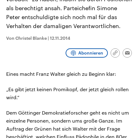
CDU, SPD und FDP regiert.-
aktuelle Weltgeschehen.
als berechtigt ansah. Parteichefin Simone
Umfragen, Prognosen,
Wahlprogramme, aktuelle Berichte
Peter entschuldigte sich noch mal für das
Sendungen
Programm
Podcasts
und Hintergründe zu den Parteien
und Kandidaten der anstehenden
Verhalten der damaligen Verantwortlichen.
Wahl.
Audio-Archiv
Von Christel Blanke
|
12.11.2014
Abonnieren
Link
Emai
kopieren/te
Eines macht Franz Walter gleich zu Beginn klar:
„Es gibt jetzt keinen Promikopf, der jetzt gleich rollen
wird.“
Dem Göttinger Demokratieforscher geht es nicht um
einzelne Personen, sondern ums große Ganze. Im
Auftrag der Grünen hat sich Walter mit der Frage
beschäftigt, welchen Einfluss Pädophile in den 80er