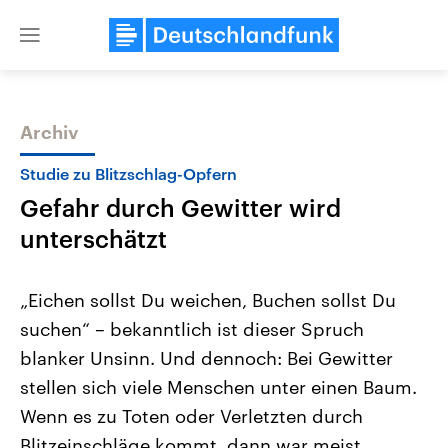
Close
menu
Archiv
Themen
Studie zu Blitzschlag-Opfern
Gefahr durch Gewitter wird
unterschätzt
„Eichen sollst Du weichen, Buchen sollst Du
suchen“ – bekanntlich ist dieser Spruch
Landtagswahl Sachsen-Anhalt
USA
blanker Unsinn. Und dennoch: Bei Gewitter
2026
Aktuelle Beiträge, Analys
Alle Informationen
Hintergründe
stellen sich viele Menschen unter einen Baum.
Sachsen-Anhalt wählt am 6.
Wirtschaftlich und militäri
September 2026 einen neuen
gehören die Vereinigten S
Wenn es zu Toten oder Verletzten durch
Landtag. Seit 2021 wird das
den mächtigsten Ländern 
Blitzeinschläge kommt, dann war meist
Bundesland von einer Koalition aus
mit großem Einfluss auf d