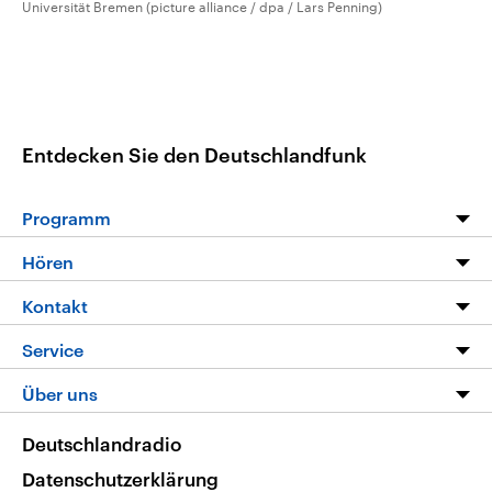
Universität Bremen (picture alliance / dpa / Lars Penning)
Entdecken Sie den Deutschlandfunk
Programm
Programm
Hören
Alle Sendungen
Livestream
Kontakt
Die Nachrichten
Audios
Hörerservice
Service
Nachrichtenleicht
Podcasts
Social Media
FAQ
Über uns
Neue Beiträge auf dlf.de
Deutschlandfunk App
Newsletter
Deutschlandradio
Themen-Schwerpunkte
Nachrichten App
Deutschlandradio
Veranstaltungen
Presse
Frequenzen
Datenschutzerklärung