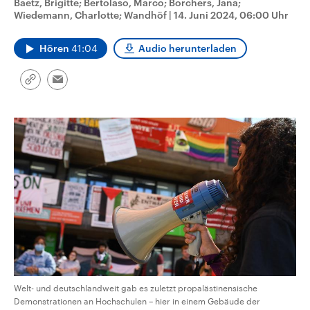
Baetz, Brigitte; Bertolaso, Marco; Borchers, Jana;
CDU, SPD und FDP regiert.-
aktuelle Weltgeschehen.
Wiedemann, Charlotte; Wandhöf
|
14. Juni 2024, 06:00 Uhr
Umfragen, Prognosen,
Wahlprogramme, aktuelle Berichte
Sendungen
Programm
Podcasts
und Hintergründe zu den Parteien
Hören
41:04
Audio herunterladen
und Kandidaten der anstehenden
Wahl.
Audio-Archiv
Link
Email
kopieren/teilen
Welt- und deutschlandweit gab es zuletzt propalästinensische
Demonstrationen an Hochschulen – hier in einem Gebäude der