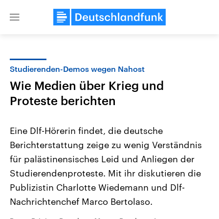
Close
menu
Studierenden-Demos wegen Nahost
Themen
Wie Medien über Krieg und
Proteste berichten
Eine Dlf-Hörerin findet, die deutsche
Berichterstattung zeige zu wenig Verständnis
für palästinensisches Leid und Anliegen der
Landtagswahl Sachsen-Anhalt
USA
Studierendenproteste. Mit ihr diskutieren die
2026
Aktuelle Beiträge, Analys
Publizistin Charlotte Wiedemann und Dlf-
Alle Informationen
Hintergründe
Sachsen-Anhalt wählt am 6.
Wirtschaftlich und militäri
Nachrichtenchef Marco Bertolaso.
September 2026 einen neuen
gehören die Vereinigten S
Landtag. Seit 2021 wird das
den mächtigsten Ländern 
Bundesland von einer Koalition aus
mit großem Einfluss auf d