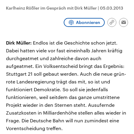
CDU, SPD und FDP regiert.-
aktuelle Weltgeschehen.
Karlheinz Rößler im Gespräch mit Dirk Müller
|
05.03.2013
Umfragen, Prognosen,
Wahlprogramme, aktuelle Berichte
Sendungen
Programm
Podcasts
und Hintergründe zu den Parteien
Abonnieren
und Kandidaten der anstehenden
Link
Emai
Wahl.
kopieren/te
Audio-Archiv
Dirk Müller:
Endlos ist die Geschichte schon jetzt.
Dabei hatten viele vor fast eineinhalb Jahren kräftig
durchgeatmet und zahlreiche davon auch
aufgeatmet. Ein Volksentscheid bringt das Ergebnis:
Stuttgart 21 soll gebaut werden. Auch die neue grün-
rote Landesregierung trägt das mit, so ist und
funktioniert Demokratie. So soll sie jedenfalls
funktionieren, weil seitdem das ganze umstrittene
Projekt wieder in den Sternen steht. Ausufernde
Zusatzkosten in Milliardenhöhe stellen alles wieder in
Frage. Die Deutsche Bahn will nun zumindest eine
Vorentscheidung treffen.