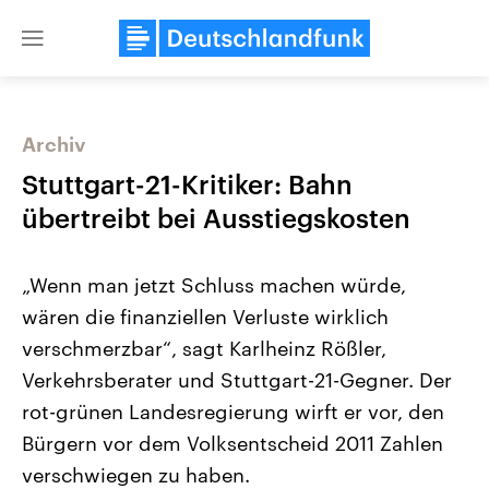
Close
menu
Archiv
Themen
Stuttgart-21-Kritiker: Bahn
übertreibt bei Ausstiegskosten
„Wenn man jetzt Schluss machen würde,
wären die finanziellen Verluste wirklich
verschmerzbar“, sagt Karlheinz Rößler,
Verkehrsberater und Stuttgart-21-Gegner. Der
Landtagswahl Sachsen-Anhalt
USA
2026
Aktuelle Beiträge, Analys
rot-grünen Landesregierung wirft er vor, den
Alle Informationen
Hintergründe
Sachsen-Anhalt wählt am 6.
Wirtschaftlich und militäri
Bürgern vor dem Volksentscheid 2011 Zahlen
September 2026 einen neuen
gehören die Vereinigten S
Landtag. Seit 2021 wird das
den mächtigsten Ländern 
verschwiegen zu haben.
Bundesland von einer Koalition aus
mit großem Einfluss auf d