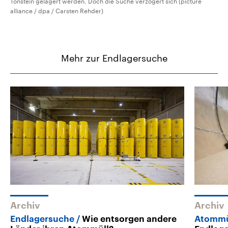
Tonstein gelagert werden. Doch die Suche verzögert sich (picture
alliance / dpa / Carsten Rehder)
Mehr zur Endlagersuche
Archiv
Archiv
Endlagersuche
Wie entsorgen andere
Atommü