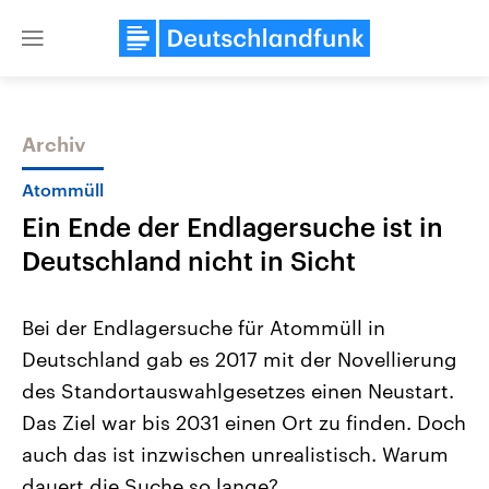
Close
menu
Archiv
Themen
Atommüll
Ein Ende der Endlagersuche ist in
Deutschland nicht in Sicht
Bei der Endlagersuche für Atommüll in
Deutschland gab es 2017 mit der Novellierung
Landtagswahl Sachsen-Anhalt
USA
des Standortauswahlgesetzes einen Neustart.
2026
Aktuelle Beiträge, Analys
Alle Informationen
Hintergründe
Das Ziel war bis 2031 einen Ort zu finden. Doch
Sachsen-Anhalt wählt am 6.
Wirtschaftlich und militäri
September 2026 einen neuen
gehören die Vereinigten S
auch das ist inzwischen unrealistisch. Warum
Landtag. Seit 2021 wird das
den mächtigsten Ländern 
dauert die Suche so lange?
Bundesland von einer Koalition aus
mit großem Einfluss auf d