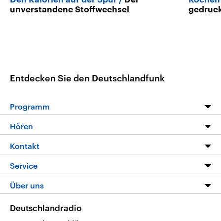
unverstandene Stoffwechsel
gedruc
Entdecken Sie den Deutschlandfunk
Programm
Programm
Hören
Alle Sendungen
Livestream
Kontakt
Die Nachrichten
Audios
Hörerservice
Service
Nachrichtenleicht
Podcasts
Social Media
FAQ
Über uns
Neue Beiträge auf dlf.de
Deutschlandfunk App
Newsletter
Deutschlandradio
Themen-Schwerpunkte
Nachrichten App
Deutschlandradio
Veranstaltungen
Presse