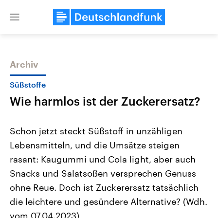
Close
menu
Archiv
Themen
Süßstoffe
Wie harmlos ist der Zuckerersatz?
Schon jetzt steckt Süßstoff in unzähligen
Lebensmitteln, und die Umsätze steigen
rasant: Kaugummi und Cola light, aber auch
Landtagswahl Sachsen-Anhalt
USA
Snacks und Salatsoßen versprechen Genuss
2026
Aktuelle Beiträge, Analys
Alle Informationen
ohne Reue. Doch ist Zuckerersatz tatsächlich
Hintergründe
Sachsen-Anhalt wählt am 6.
Wirtschaftlich und militäri
die leichtere und gesündere Alternative? (Wdh.
September 2026 einen neuen
gehören die Vereinigten S
Landtag. Seit 2021 wird das
den mächtigsten Ländern 
vom 07.04.2023)
Bundesland von einer Koalition aus
mit großem Einfluss auf d