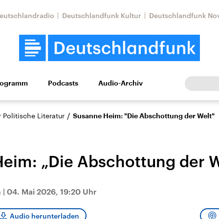
eutschlandradio
Deutschlandfunk Kultur
Deutschlandfunk No
rogramm
Podcasts
Audio-Archiv
Wirtschaft
Wissen
Kultur
Europa
Gesellschaf
/
Politische Literatur
Susanne Heim: "Die Abschottung der Welt"
eim: „Die Abschottung der W
h
|
04. Mai 2026, 19:20 Uhr
Nahostkonflikt
Iran
le Beiträge,
Aktuelle Lage und
Aktuelle Lage und
Audio herunterladen