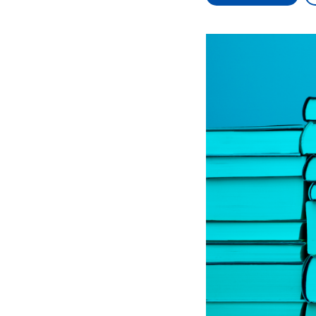
Alle Informationen
Analy
Sachsen-Anhalt wählt
Hinte
am 6. September 2026
Wirtsc
einen neuen Landtag.
militä
Seit 2021 wird das
Verein
Bundesland von einer
den m
Koalition aus CDU, SPD
Länder
und FDP regiert.-
großem
Umfragen, Prognosen,
aktuel
Wahlprogramme,
aktuelle Berichte und
Hintergründe zu den
Parteien und Kandidaten
der anstehenden Wahl.