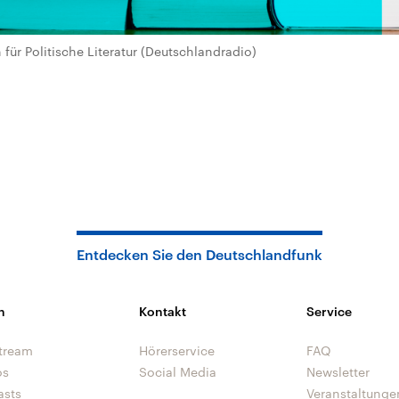
für Politische Literatur (Deutschlandradio)
Entdecken Sie den Deutschlandfunk
n
Kontakt
Service
tream
Hörerservice
FAQ
os
Social Media
Newsletter
asts
Veranstaltunge