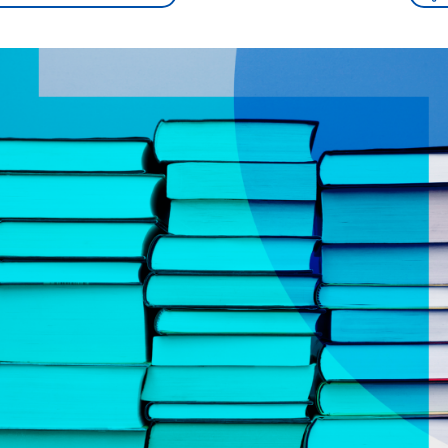
sen und
Hintergründe
Hintergründe
Der Überfall der
Der Iran – seit der
rgründe
haftlich und
palästinensischen
Islamischen Revolu
risch gehören die
Terrororganisation
1979 auch Islamisc
igten Staaten zu
Hamas im Oktober 2023
Republik Iran – ist e
ächtigsten
auf Israel hat in der
von einem
n der Erde, mit
Region wieder die
Religionsführer auto
 Einfluss auf das
Gewalt entfacht. Israel
regierter Staat im 
le Weltgeschehen.
möchte die Hamas
Osten. Eine Feindsc
zerstören. Diese wird wie
zu Israel und zu de
die Hisbollah im Libanon
ist fest in der
vom Iran unterstützt.
Staatsideologie
verankert.