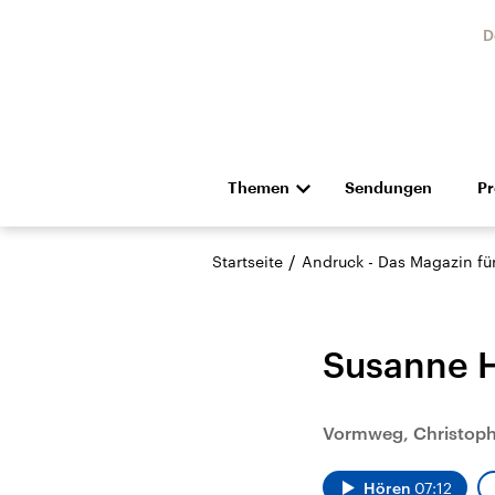
D
Themen
Sendungen
P
Die Nachrichten
Politik
/
Startseite
Andruck - Das Magazin für 
Hörspiel und Feature
Musik
Susanne H
Vormweg, Christop
Landtagswahl Sachsen-
USA
Anhalt 2026
Aktuel
Hören
07:12