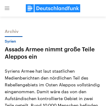
Close
menu
Archiv
Themen
Syrien
Assads Armee nimmt große Teile
Aleppos ein
Syriens Armee hat laut staatlichen
Medienberichten den nördlichen Teil des
Landtagswahl Sachsen-Anhalt
USA
Rebellengebiets im Osten Aleppos vollständig
2026
Aktuelle Beiträge, Analys
Alle Informationen
Hintergründe
eingenommen. Damit wäre das von den
Sachsen-Anhalt wählt am 6.
Wirtschaftlich und militäri
September 2026 einen neuen
gehören die Vereinigten S
Aufständischen kontrollierte Gebiet in zwei
Landtag. Seit 2021 wird das
den mächtigsten Ländern 
Teile geteilt. Rund 10.000 Menschen befinden
Bundesland von einer Koalition aus
mit großem Einfluss auf d