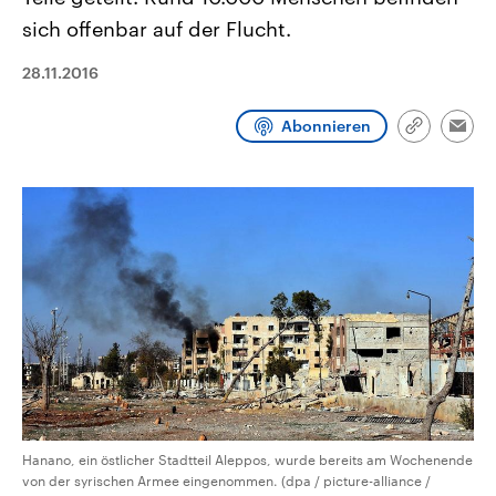
CDU, SPD und FDP regiert.-
aktuelle Weltgeschehen.
sich offenbar auf der Flucht.
Umfragen, Prognosen,
Wahlprogramme, aktuelle Berichte
Sendungen
Programm
Podcasts
und Hintergründe zu den Parteien
28.11.2016
und Kandidaten der anstehenden
Wahl.
Audio-Archiv
Abonnieren
Link
Emai
kopieren/te
Hanano, ein östlicher Stadtteil Aleppos, wurde bereits am Wochenende
von der syrischen Armee eingenommen. (dpa / picture-alliance /