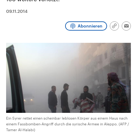
CDU, SPD und FDP regiert.-
aktuelle Weltgeschehen.
Umfragen, Prognosen,
09.11.2014
Wahlprogramme, aktuelle Berichte
Sendungen
Programm
Podcasts
und Hintergründe zu den Parteien
und Kandidaten der anstehenden
Abonnieren
Wahl.
Link
Emai
kopieren/te
Audio-Archiv
Ein Syrer rettet einen scheinbar leblosen Körper aus einem Haus nach
einem Fassbomben-Angriff durch die syrische Armee in Aleppo. (AFP /
Tamer Al-Halabi)