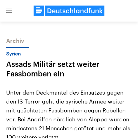
Close
menu
Archiv
Themen
Syrien
Assads Militär setzt weiter
Fassbomben ein
Unter dem Deckmantel des Einsatzes gegen
den IS-Terror geht die syrische Armee weiter
Landtagswahl Sachsen-Anhalt
USA
mit geächteten Fassbomben gegen Rebellen
2026
Aktuelle Beiträge, Analys
Alle Informationen
Hintergründe
vor. Bei Angriffen nördlich von Aleppo wurden
Sachsen-Anhalt wählt am 6.
Wirtschaftlich und militäri
September 2026 einen neuen
gehören die Vereinigten S
mindestens 21 Menschen getötet und mehr als
Landtag. Seit 2021 wird das
den mächtigsten Ländern 
100 weitere verletzt.
Bundesland von einer Koalition aus
mit großem Einfluss auf d