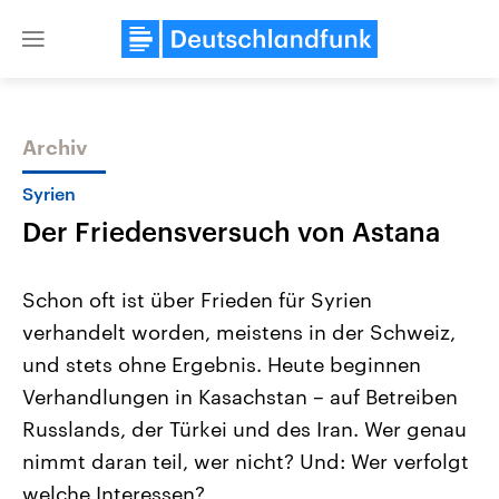
Close
menu
Archiv
Themen
Syrien
Der Friedensversuch von Astana
Schon oft ist über Frieden für Syrien
verhandelt worden, meistens in der Schweiz,
und stets ohne Ergebnis. Heute beginnen
Landtagswahl Sachsen-Anhalt
USA
Verhandlungen in Kasachstan – auf Betreiben
2026
Aktuelle Beiträge, Analys
Alle Informationen
Russlands, der Türkei und des Iran. Wer genau
Hintergründe
Sachsen-Anhalt wählt am 6.
Wirtschaftlich und militäri
nimmt daran teil, wer nicht? Und: Wer verfolgt
September 2026 einen neuen
gehören die Vereinigten S
Landtag. Seit 2021 wird das
den mächtigsten Ländern 
welche Interessen?
Bundesland von einer Koalition aus
mit großem Einfluss auf d