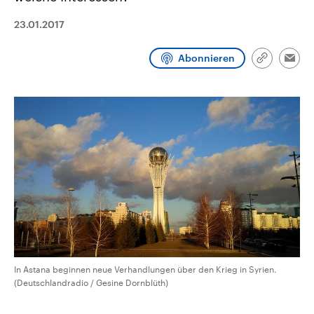
CDU, SPD und FDP regiert.-
aktuelle Weltgeschehen.
Umfragen, Prognosen,
23.01.2017
Wahlprogramme, aktuelle Berichte
Sendungen
Programm
Podcasts
und Hintergründe zu den Parteien
und Kandidaten der anstehenden
Abonnieren
Link
Wahl.
Emai
kopieren/te
Audio-Archiv
In Astana beginnen neue Verhandlungen über den Krieg in Syrien.
(Deutschlandradio / Gesine Dornblüth)