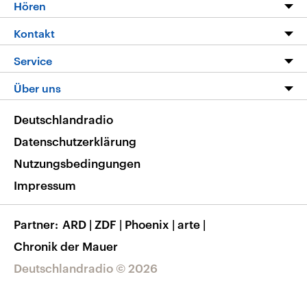
Programm
Hören
Alle Sendungen
Livestream
Kontakt
Die Nachrichten
Audios
Hörerservice
Service
Nachrichtenleicht
Podcasts
Social Media
FAQ
Über uns
Neue Beiträge auf dlf.de
Deutschlandfunk App
Newsletter
Deutschlandradio
Themen-Schwerpunkte
Nachrichten App
Deutschlandradio
Veranstaltungen
Presse
Frequenzen
Datenschutzerklärung
Musikliste
Ausbildung und Karriere
Nutzungsbedingungen
RSS
Transparenz
Impressum
Korrekturen
Barrierefreiheit
Partner
ARD
|
ZDF
|
Phoenix
|
arte
|
Chronik der Mauer
Deutschlandradio © 2026