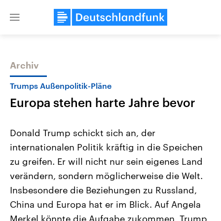
Close
menu
Archiv
Themen
Trumps Außenpolitik-Pläne
Europa stehen harte Jahre bevor
Donald Trump schickt sich an, der
internationalen Politik kräftig in die Speichen
zu greifen. Er will nicht nur sein eigenes Land
Landtagswahl Sachsen-Anhalt
USA
verändern, sondern möglicherweise die Welt.
2026
Aktuelle Beiträge, Analys
Alle Informationen
Insbesondere die Beziehungen zu Russland,
Hintergründe
Sachsen-Anhalt wählt am 6.
Wirtschaftlich und militäri
China und Europa hat er im Blick. Auf Angela
September 2026 einen neuen
gehören die Vereinigten S
Landtag. Seit 2021 wird das
den mächtigsten Ländern 
Merkel könnte die Aufgabe zukommen, Trump
Bundesland von einer Koalition aus
mit großem Einfluss auf d