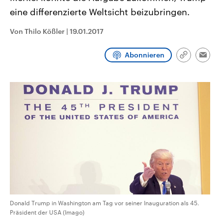
CDU, SPD und FDP regiert.-
aktuelle Weltgeschehen.
eine differenzierte Weltsicht beizubringen.
Umfragen, Prognosen,
Wahlprogramme, aktuelle Berichte
Sendungen
Programm
Podcasts
und Hintergründe zu den Parteien
Von Thilo Kößler
|
19.01.2017
und Kandidaten der anstehenden
Wahl.
Audio-Archiv
Abonnieren
Link
Emai
kopieren/te
Donald Trump in Washington am Tag vor seiner Inauguration als 45.
Präsident der USA (Imago)