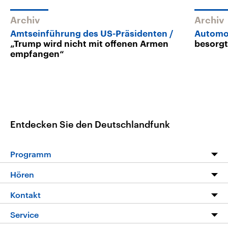
Archiv
Archiv
Amtseinführung des US-Präsidenten
Automo
„Trump wird nicht mit offenen Armen
besorg
empfangen“
Entdecken Sie den Deutschlandfunk
Programm
Programm
Hören
Alle Sendungen
Livestream
Kontakt
Die Nachrichten
Audios
Hörerservice
Service
Nachrichtenleicht
Podcasts
Social Media