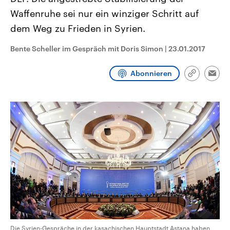
CDU, SPD und FDP regiert.-
aktuelle Weltgeschehen.
Waffenruhe sei nur ein winziger Schritt auf
Umfragen, Prognosen,
Wahlprogramme, aktuelle Berichte
dem Weg zu Frieden in Syrien.
Sendungen
Programm
Podcasts
und Hintergründe zu den Parteien
und Kandidaten der anstehenden
Wahl.
Bente Scheller im Gespräch mit Doris Simon
|
23.01.2017
Audio-Archiv
Abonnieren
Link
Emai
kopieren/te
Die Syrien-Gespräche in der kasachischen Hauptstadt Astana haben