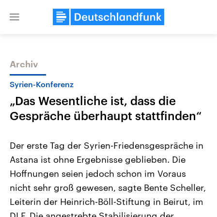
Close
menu
Archiv
Themen
Syrien-Konferenz
„Das Wesentliche ist, dass die
Gespräche überhaupt stattfinden“
Der erste Tag der Syrien-Friedensgespräche in
Astana ist ohne Ergebnisse geblieben. Die
Landtagswahl Sachsen-Anhalt
USA
Hoffnungen seien jedoch schon im Voraus
2026
Aktuelle Beiträge, Analys
Alle Informationen
Hintergründe
nicht sehr groß gewesen, sagte Bente Scheller,
Sachsen-Anhalt wählt am 6.
Wirtschaftlich und militäri
September 2026 einen neuen
gehören die Vereinigten S
Leiterin der Heinrich-Böll-Stiftung in Beirut, im
Landtag. Seit 2021 wird das
den mächtigsten Ländern 
DLF. Die angestrebte Stabilisierung der
Bundesland von einer Koalition aus
mit großem Einfluss auf d