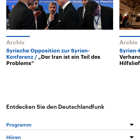
Archiv
Archiv
Syrische Opposition zur Syrien-
Syrien-
Konferenz
„Der Iran ist ein Teil des
Verhan
Problems“
Hilfsli
Entdecken Sie den Deutschlandfunk
Programm
Programm
Hören